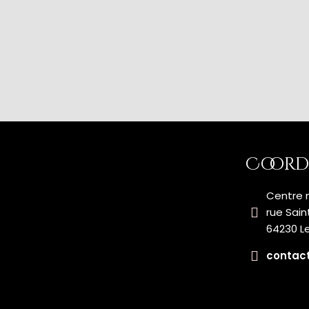
Coord
Centre m
rue Sain
64230 L
contact