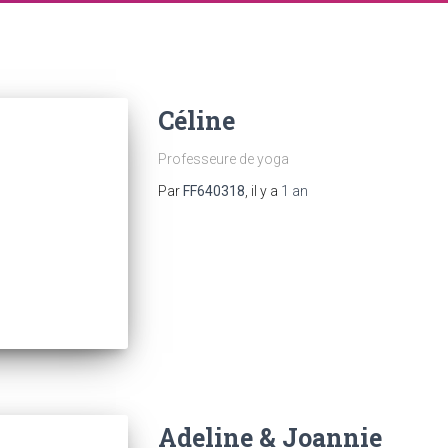
Céline
Professeure de yoga
Par
FF640318
, il y a
1 an
Adeline & Joannie