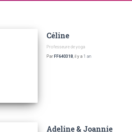
Céline
Professeure de yoga
Par
FF640318
, il y a
1 an
Adeline & Joannie