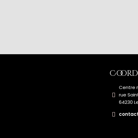
Coord
Centre m
rue Sain
64230 L
contact